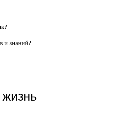
ак?
в и знаний?
 жизнь