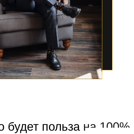
о
будет польза
на 100%