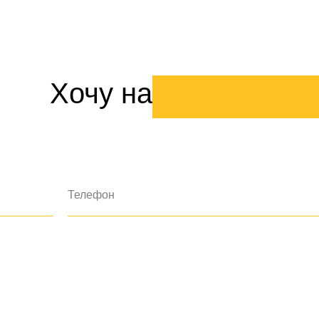
Хочу
на
вебинар
ая на кнопку, вы даете согласие на
обработку персональных д