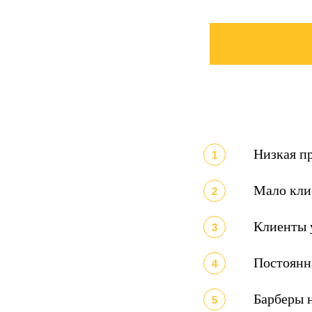
8
Низкая п
Мало клие
Клиенты 
Постоянна
Барберы н