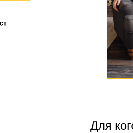
ст
Для ког