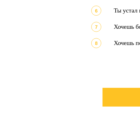
Ты устал 
Хочешь бо
Хочешь по
3 часа